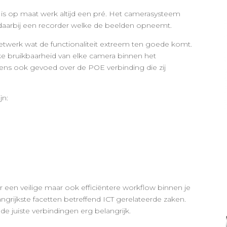
s op maat werk altijd een pré. Het camerasysteem
t daarbij een recorder welke de beelden opneemt.
etwerk wat de functionaliteit extreem ten goede komt.
ke bruikbaarheid van elke camera binnen het
ns ook gevoed over de POE verbinding die zij
jn:
or een veilige maar ook efficiëntere workflow binnen je
angrijkste facetten betreffend ICT gerelateerde zaken.
e juiste verbindingen erg belangrijk.