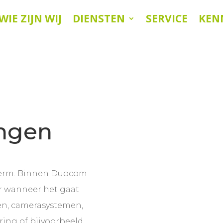
WIE ZIJN WIJ
DIENSTEN
SERVICE
KEN
ingen
 term. Binnen Duocom
r wanneer het gaat
en, camerasystemen,
ring of bijvoorbeeld