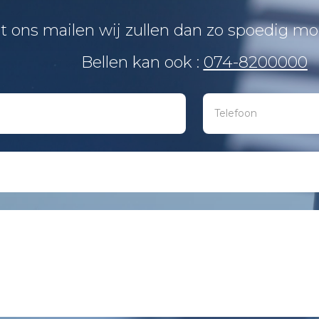
t ons mailen wij zullen dan zo spoedig mog
Bellen kan ook :
074-8200000