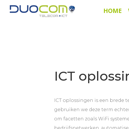
HOME
ICT oploss
ICT oplossingen is een brede
gebruiken we deze term echte
om facetten zoals WiFi system
bedrijfsnetwerken, automatise