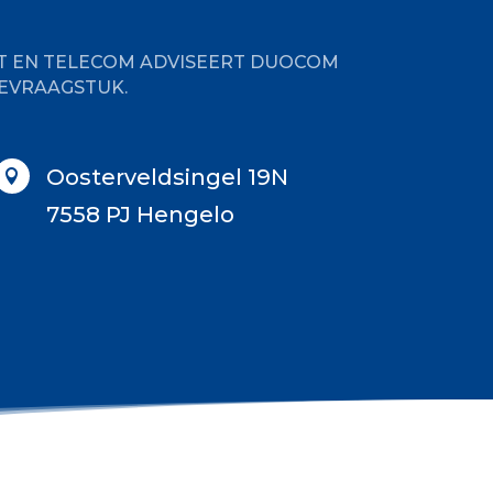
CT EN TELECOM ADVISEERT DUOCOM
IEVRAAGSTUK.
Oosterveldsingel 19N

7558 PJ Hengelo