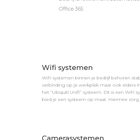
Office 365.
Wifi systemen
WiFi systemen binnen je bedrijf behoren stabie
verbinding op je werkplek maar ook elders in
het ‘’Ubiquiti Unifi’’ systeem. Dit is een WiF
bied je een systeem op maat. Hiermee zorg j
Camerasystemen