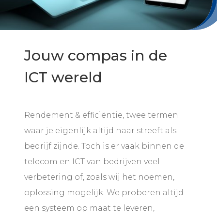
Jouw compas in de
ICT wereld
Rendement & efficiëntie, twee termen
waar je eigenlijk altijd naar streeft als
bedrijf zijnde. Toch is er vaak binnen de
telecom en ICT van bedrijven veel
verbetering of, zoals wij het noemen,
oplossing mogelijk. We proberen altijd
een systeem op maat te leveren,