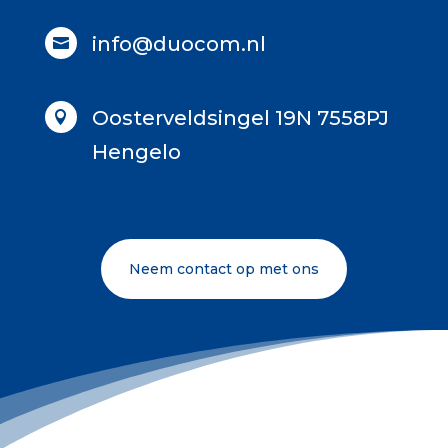
info@duocom.nl

Oosterveldsingel 19N 7558PJ

Hengelo
Neem contact op met ons